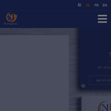
NL
FR
EN
HOME
TE KOOP
TE HUUR
ONZE DIENSTEN
OVER ONS
REFERENTIES
CONTACT
GRATIS SCHATTING