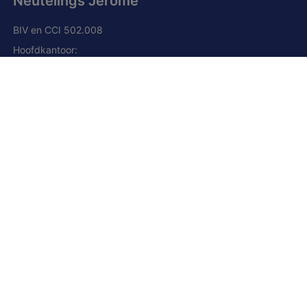
Neutelings Jérôme
BIV en CCI 502.008
Hoofdkantoor:
Grand route, 168
1428 Lillois-Witterzée
+32 (0) 2 385 01 85
+32 (0) 472 277 395
+33 (0) 6 80 66 41 23 (Frankrijk)
jn@njimmo.be
Facebook