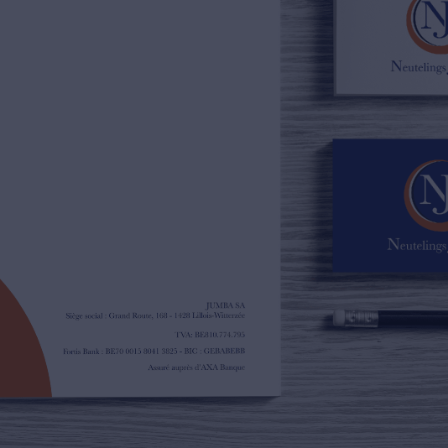
02/385.01.85
jn@njimmo.be
NL
FR
EN