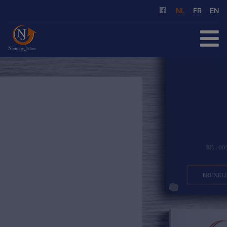
NL
FR
EN
HOME
TE KOOP
TE HUUR
ONZE DIENSTEN
OVER ONS
REFERENTIES
CONTACT
GRATIS SCHATTING