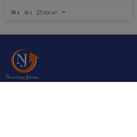
4
1
155 m²
Toezichthoudende autoriteit:
Beroepsinstituut van Vastgoedmakelaars, Luxemburgstraat 16
B te 1000 Brussel. Onderworpen aan de
deontologische code
van het BIV
Onze agentshappen zijn verzekerd bij AXA Belgium voor
burgelijkse, beroeps aansprakelijkheid en financiële band