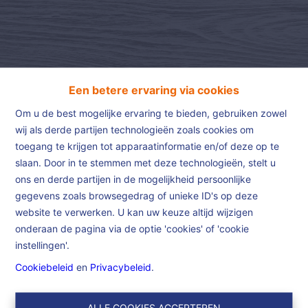
Een betere ervaring via cookies
Om u de best mogelijke ervaring te bieden, gebruiken zowel
wij als derde partijen technologieën zoals cookies om
toegang te krijgen tot apparaatinformatie en/of deze op te
slaan. Door in te stemmen met deze technologieën, stelt u
Home
ons en derde partijen in de mogelijkheid persoonlijke
gegevens zoals browsegedrag of unieke ID's op deze
website te verwerken. U kan uw keuze altijd wijzigen
Home
onderaan de pagina via de optie 'cookies' of 'cookie
instellingen'.
Dans le but d’être un maximum efficient et de vous offrir le
Cookiebeleid
en
Privacybeleid
.
meilleur service possible, nous nous investissons de Bruxelles à
Lille dans des propriétés choisies avec le plus grand soin.