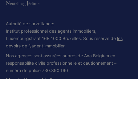
Autorité de surveillance:
Institut professionnel des agents immobiliers,
Luxemburgstraat 16B 1000 Bruxelles. Sous réserve de
les
devoirs de l\'agent immobilier
Nos agences sont assurées auprès de Axa Belgium en
responsabilité civile professionnelle et cautionnement –
numéro de police 730.390.160
Neutelings Jérôme
IPI et CCI 502.008
Siège social:
Grand route, 168
1428 Lillois-Witterzée
+32 (0) 2 385 01 85
+32 (0) 472 277 395