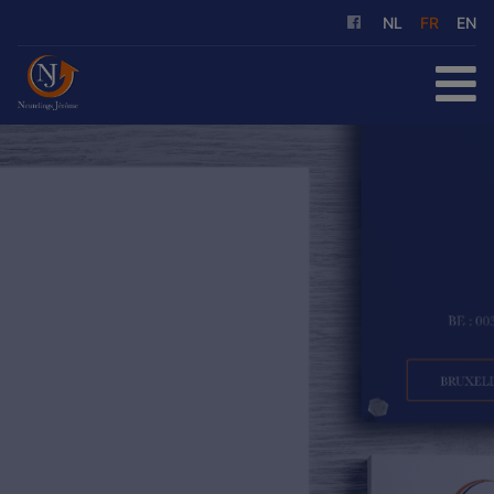
NL
FR
EN
ACCUEIL
À ACHETER
À LOUER
NOS SERVICES
QUI SOMMES-NOUS
RÉFÉRENCES
CONTACT
ESTIMATION GRATUITE