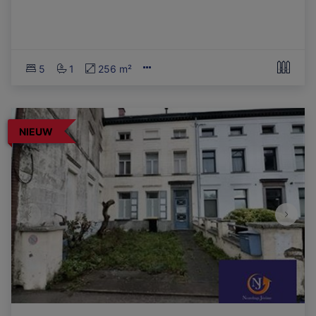
5
1
256 m²
NIEUW