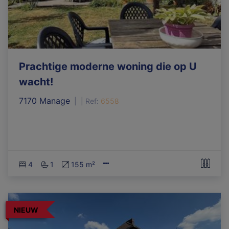
Prachtige moderne woning die op U
wacht!
7170 Manage
|
Ref
: 
6558
4
1
155 m²
NIEUW