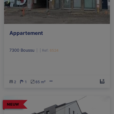
Appartement
7300 Boussu
|
Ref
: 
6524
2
1
65 m²
NIEUW