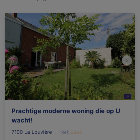
Prachtige moderne woning die op U
wacht!
7100 La Louvière
|
Ref
: 
6563