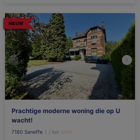
NIEUW
Prachtige moderne woning die op U
wacht!
7180 Seneffe
|
Ref
: 
6560