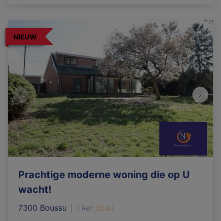
NIEUW
Prachtige moderne woning die op U
wacht!
7300 Boussu
|
Ref
: 
6543