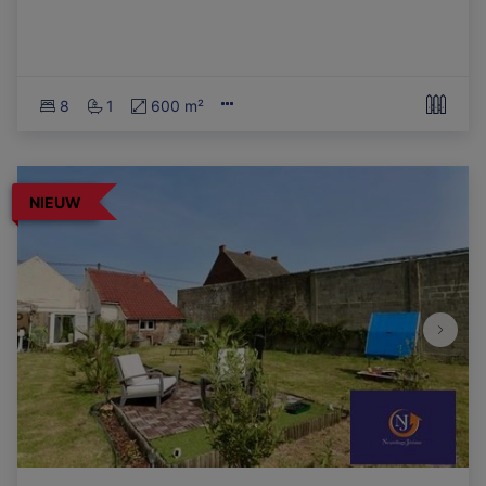
8
1
600 m²
NIEUW