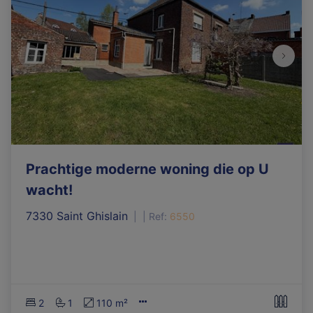
Prachtige moderne woning die op U
wacht!
7330 Saint Ghislain
|
Ref
: 
6550
2
1
110 m²