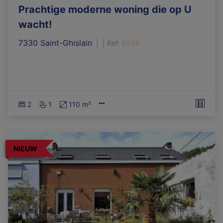
Prachtige moderne woning die op U
wacht!
7330 Saint-Ghislain
|
Ref
: 
6559
2
1
110 m²
NIEUW