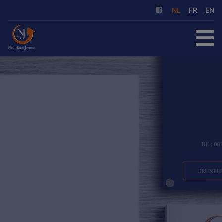
NL
FR
EN
HOME
TE KOOP
TE HUUR
ONZE DIENSTEN
OVER ONS
REFERENTIES
CONTACT
GRATIS SCHATTING