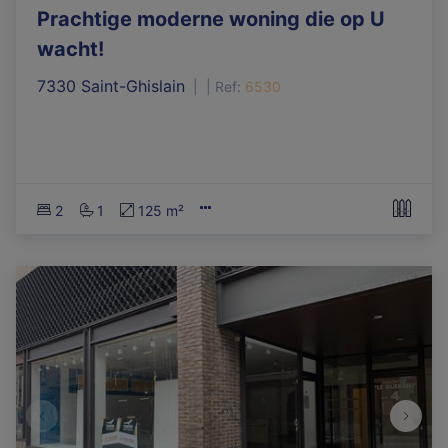
Prachtige moderne woning die op U
wacht!
7330 Saint-Ghislain
|
Ref
: 
6530
2
1
125 m²