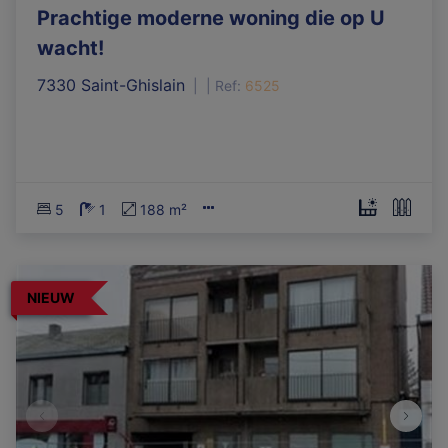
Prachtige moderne woning die op U
wacht!
7330 Saint-Ghislain
|
Ref
: 
6525
5
1
188 m²
NIEUW