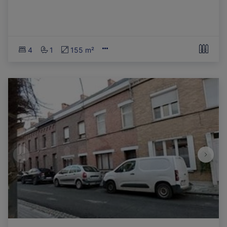
4
1
155 m²