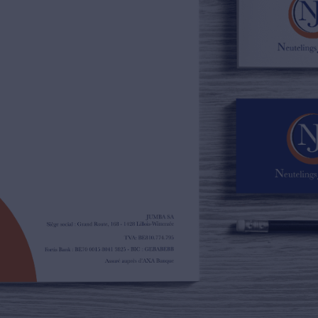
02/385.01.85
jn@njimmo.be
NL
FR
EN