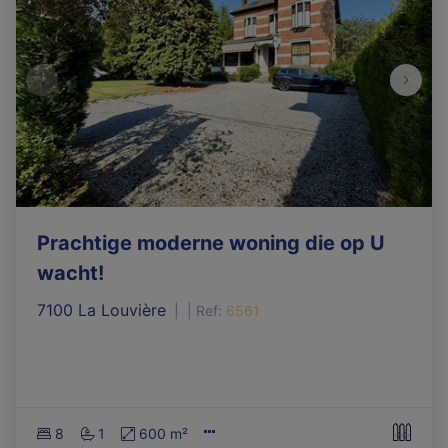
Prachtige moderne woning die op U
wacht!
7100 La Louvière
|
Ref
: 
6561
8
1
600 m²