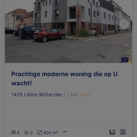
Prachtige moderne woning die op U
wacht!
1428 Lillois-Witterzée
|
Ref
: 
6523
6
3
400 m²