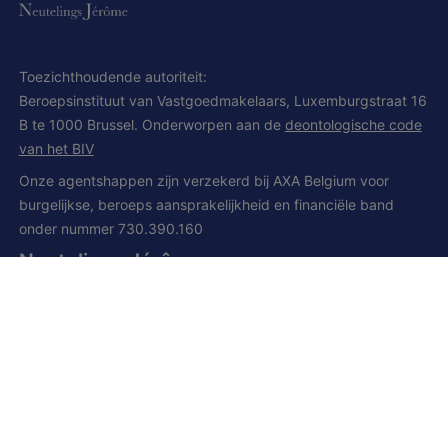
Toezichthoudende autoriteit:
Beroepsinstituut van Vastgoedmakelaars, Luxemburgstraat 16
B te 1000 Brussel. Onderworpen aan de
deontologische code
van het BIV
Onze agentshappen zijn verzekerd bij AXA Belgium voor
burgelijkse, beroeps aansprakelijkheid en financiële band
onder nummer 730.390.160
Neutelings Jérôme
BIV en CCI 502.008
Hoofdkantoor:
Grand route, 168
1428 Lillois-Witterzée
+32 (0) 2 385 01 85
+32 (0) 472 277 395