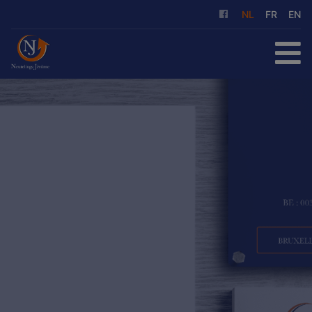
NL
FR
EN
HOME
TE KOOP
TE HUUR
ONZE DIENSTEN
OVER ONS
REFERENTIES
CONTACT
GRATIS SCHATTING