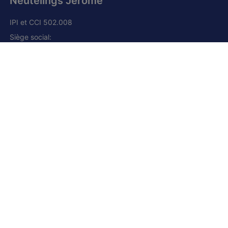
Neutelings Jérôme
IPI et CCI 502.008
Siège social:
Grand route, 168
1428 Lillois-Witterzée
+32 (0) 2 385 01 85
+32 (0) 472 277 395
+33 (0) 6 80 66 41 23 (France)
jn@njimmo.be
Facebook