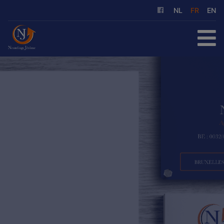
NL
FR
EN
ACCUEIL
À ACHETER
À LOUER
NOS SERVICES
QUI SOMMES-NOUS
RÉFÉRENCES
CONTACT
ESTIMATION GRATUITE