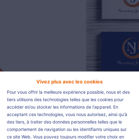
02/385.01.85
jn@njimmo.be
NL
FR
EN
Vivez plus avec les cookies
Pour vous offrir la meilleure expérience possible, nous et des
tiers utilisons des technologies telles que les cookies pour
accéder et/ou stocker les informations de l'appareil. En
acceptant ces technologies, vous nous autorisez, ainsi qu'à
Testimonial 2
des tiers, à traiter des données personnelles telles que le
comportement de navigation ou les identifiants uniques sur
ce site Web. Vous pouvez toujours modifier votre choix en
Accueil
Testimonials
Testimonial 2