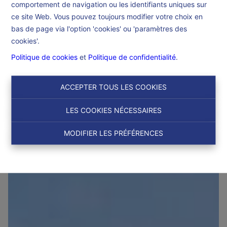
Accueil
Références
Très grand terrain de
comportement de navigation ou les identifiants uniques sur
ce site Web. Vous pouvez toujours modifier votre choix en
18 ares!
bas de page via l'option 'cookies' ou 'paramètres des
cookies'.
Politique de cookies
et
Politique de confidentialité
.
€ 175.000
7330 Saint-Ghislain
Ref:
6559
ACCEPTER TOUS LES COOKIES
LES COOKIES NÉCESSAIRES
NOUVEAU
MODIFIER LES PRÉFÉRENCES