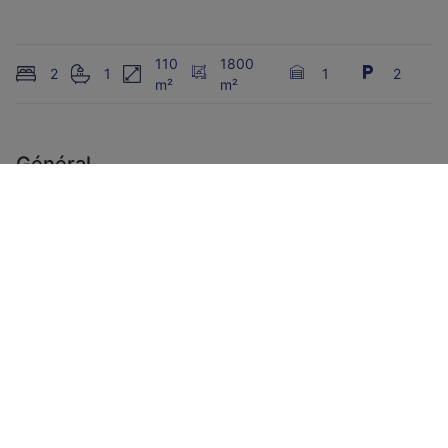
110
1800
2
1
1
2
m²
m²
Général
Nombre de chambres
2
Nombre de salles de bain
1
Garage
1
Superficie habitable
110 m²
Superficie séjour
20 m²
Superficie terrain
1800 m²