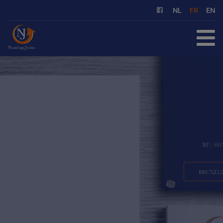
NL
FR
EN
ACCUEIL
À ACHETER
À LOUER
NOS SERVICES
QUI SOMMES-NOUS
RÉFÉRENCES
CONTACT
ESTIMATION GRATUITE