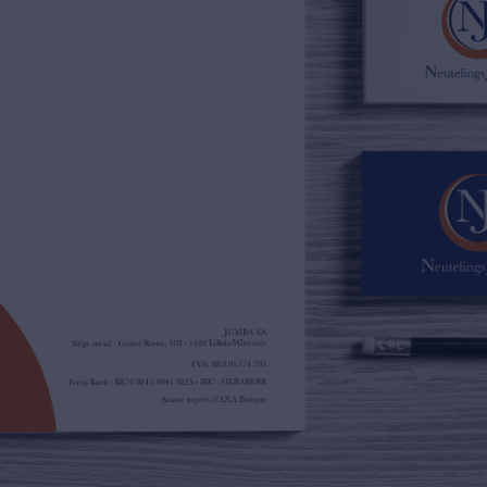
02/385.01.85
jn@njimmo.be
NL
FR
EN