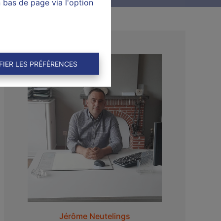
n bas de page via l'option
FIER LES PRÉFÉRENCES
Jérôme Neutelings