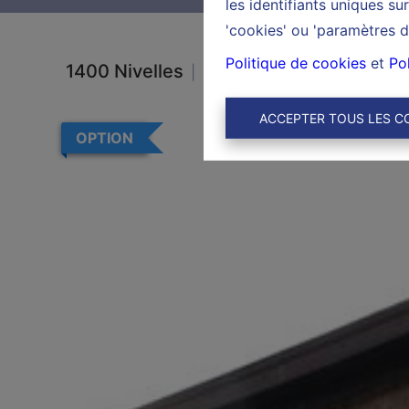
les identifiants uniques s
'cookies' ou 'paramètres d
Politique de cookies
et
Pol
1400 Nivelles
Ref:
6497
ACCEPTER TOUS LES C
OPTION