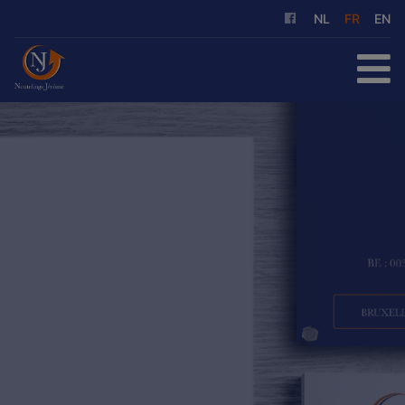
NL
FR
EN
ACCUEIL
À ACHETER
À LOUER
NOS SERVICES
QUI SOMMES-NOUS
RÉFÉRENCES
CONTACT
ESTIMATION GRATUITE