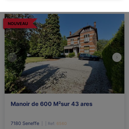
NOUVEAU
Manoir de 600 M²sur 43 ares
7180 Seneffe
|
Ref
: 
6560