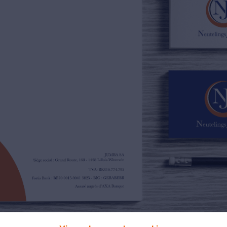
02/385.01.85
jn@njimmo.be
NL
FR
EN