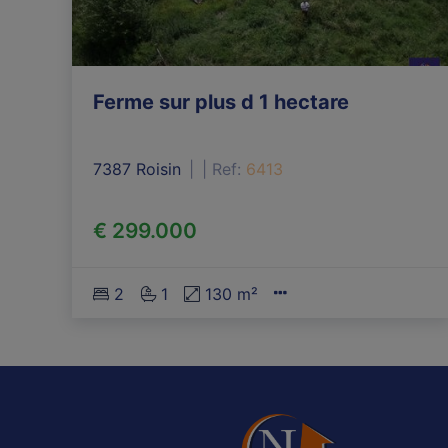
Ferme sur plus d 1 hectare
7387 Roisin
|
Ref
: 
6413
€ 299.000
2
1
130 m²