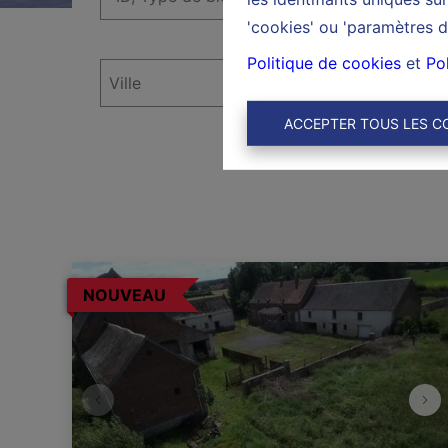
'cookies' ou 'paramètres d
Politique de cookies
et
Pol
ACCEPTER TOUS LES C
NOUVEAU