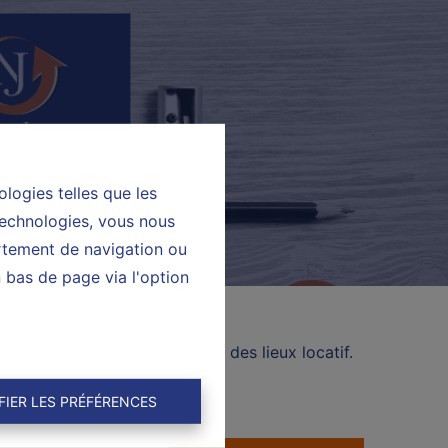
ologies telles que les
technologies, vous nous
ortement de navigation ou
n bas de page via l'option
ction du procès- verbal d’état des lieux locatif.
sitate to consult us.
FIER LES PRÉFÉRENCES