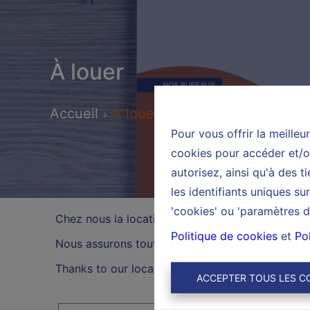
À louer
Accueil
À louer
Pour vous offrir la meilleu
cookies pour accéder et/ou
autorisez, ainsi qu'à des 
les identifiants uniques s
'cookies' ou 'paramètres d
Chez nous la location se conçoit de manière co
Politique de cookies
et
Pol
Nous assurons tout le suivi de la rédaction complè
Thanks to our location Montoise d 'Hautrage near
ACCEPTER TOUS LES C