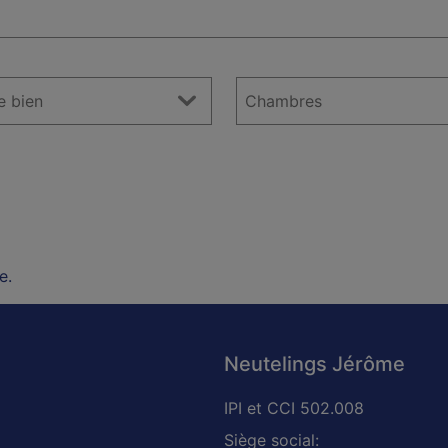
e.
Neutelings Jérôme
IPI et CCI 502.008
Siège social: