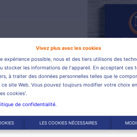
Vivez plus avec les cookies
re expérience possible, nous et des tiers utilisons des techn
 stocker les informations de l'appareil. En acceptant ces 
tiers, à traiter des données personnelles telles que le comp
ur ce site Web. Vous pouvez toujours modifier votre choix e
es cookies'.
mplète.
itique de confidentialité
.
te du bail, à l’enregistrement de ce dernier jusqu’à la réda
 the SHAPE , we are used renting to expatriates, do not he
OOKIES
LES COOKIES NÉCESSAIRES
MODI