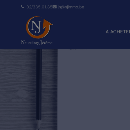
02/385.01.85
jn@njimmo.be
À ACHETE