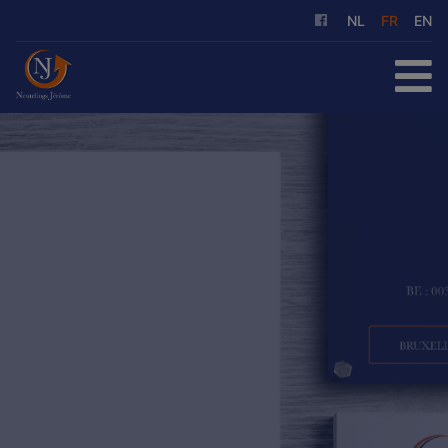
NL
FR
EN
ACCUEIL
À ACHETER
À LOUER
NOS SERVICES
QUI SOMMES-NOUS
RÉFÉRENCES
CONTACT
ESTIMATION GRATUITE