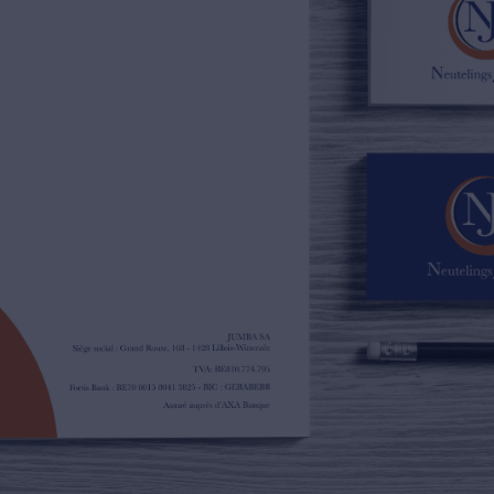
02/385.01.85
jn@njimmo.be
NL
FR
EN