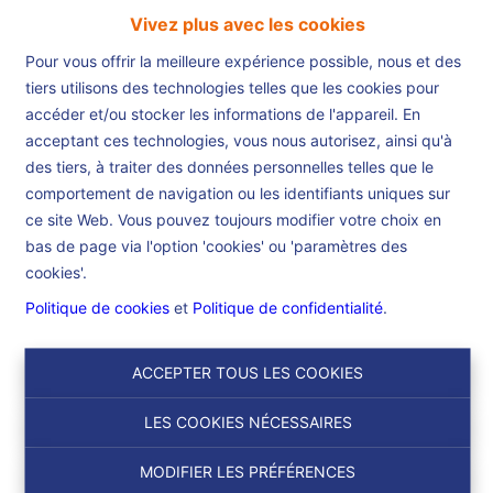
Vivez plus avec les cookies
Pour vous offrir la meilleure expérience possible, nous et des
tiers utilisons des technologies telles que les cookies pour
accéder et/ou stocker les informations de l'appareil. En
Accueil
acceptant ces technologies, vous nous autorisez, ainsi qu'à
des tiers, à traiter des données personnelles telles que le
comportement de navigation ou les identifiants uniques sur
Accueil
ce site Web. Vous pouvez toujours modifier votre choix en
bas de page via l'option 'cookies' ou 'paramètres des
cookies'.
Politique de cookies
et
Politique de confidentialité
.
€ 800.000
7180 Seneffe
Ref:
6560
ACCEPTER TOUS LES COOKIES
NOUVEAU
LES COOKIES NÉCESSAIRES
MODIFIER LES PRÉFÉRENCES