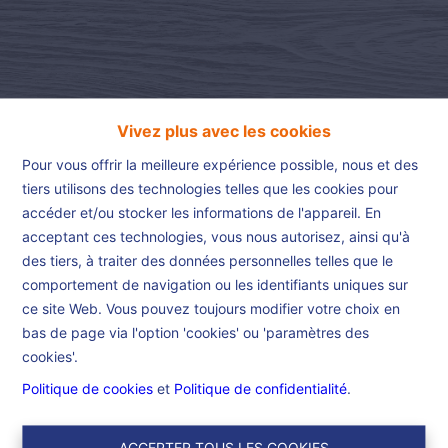
Vivez plus avec les cookies
Pour vous offrir la meilleure expérience possible, nous et des
tiers utilisons des technologies telles que les cookies pour
accéder et/ou stocker les informations de l'appareil. En
acceptant ces technologies, vous nous autorisez, ainsi qu'à
Accueil
des tiers, à traiter des données personnelles telles que le
comportement de navigation ou les identifiants uniques sur
ce site Web. Vous pouvez toujours modifier votre choix en
Accueil
bas de page via l'option 'cookies' ou 'paramètres des
cookies'.
Dans le but d’être un maximum efficient et de vous offrir le
Politique de cookies
et
Politique de confidentialité
.
meilleur service possible, nous nous investissons de Bruxelles à
Lille dans des propriétés choisies avec le plus grand soin.