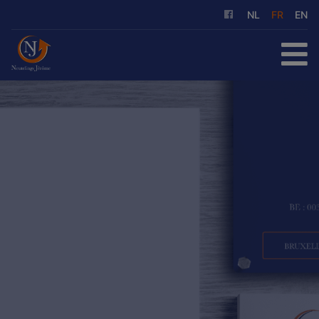
NL
FR
EN
ACCUEIL
À ACHETER
À LOUER
NOS SERVICES
QUI SOMMES-NOUS
RÉFÉRENCES
CONTACT
ESTIMATION GRATUITE