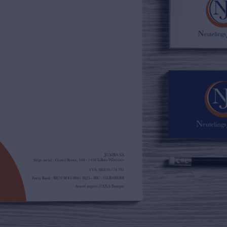
02/385.01.85
jn@njimmo.be
NL
FR
EN