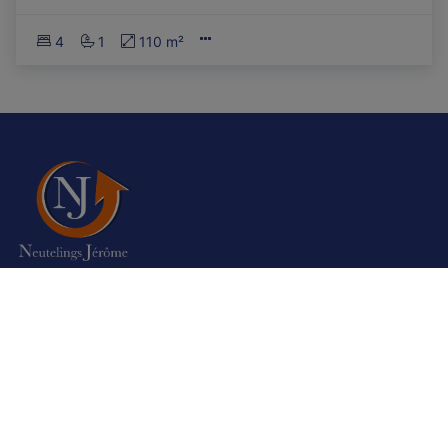
4
1
110 m²
Autorité de surveillance:
Institut professionnel des agents immobiliers,
Luxemburgstraat 16B 1000 Bruxelles. Sous réserve de
les
devoirs de l\'agent immobilier
Nos agences sont assurées auprès de Axa Belgium en
responsabilité civile professionnelle et cautionnement –