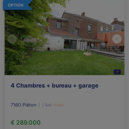
OPTION
4 Chambres + bureau + garage
7160 Piéton
|
Ref
: 
6486
€ 289.000