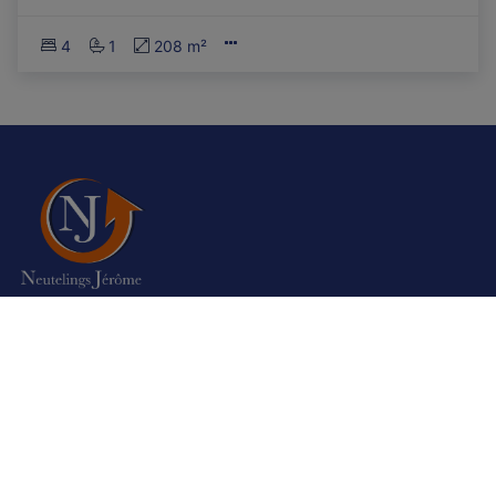
4
1
208 m²
Autorité de surveillance:
Institut professionnel des agents immobiliers,
Luxemburgstraat 16B 1000 Bruxelles. Sous réserve de
les
devoirs de l\'agent immobilier
Nos agences sont assurées auprès de Axa Belgium en
responsabilité civile professionnelle et cautionnement –