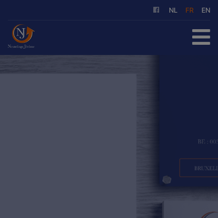
NL
FR
EN
ACCUEIL
À ACHETER
À LOUER
NOS SERVICES
QUI SOMMES-NOUS
RÉFÉRENCES
CONTACT
ESTIMATION GRATUITE