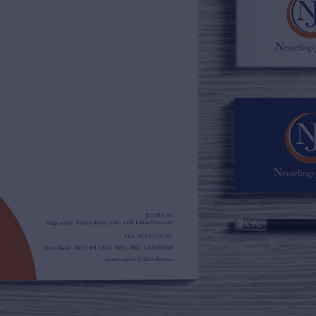
02/385.01.85
jn@njimmo.be
NL
FR
EN