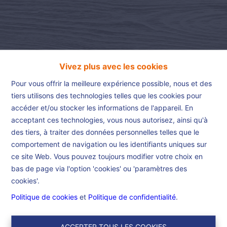
Vivez plus avec les cookies
Pour vous offrir la meilleure expérience possible, nous et des
tiers utilisons des technologies telles que les cookies pour
accéder et/ou stocker les informations de l'appareil. En
acceptant ces technologies, vous nous autorisez, ainsi qu'à
Accueil
des tiers, à traiter des données personnelles telles que le
comportement de navigation ou les identifiants uniques sur
ce site Web. Vous pouvez toujours modifier votre choix en
Accueil
bas de page via l'option 'cookies' ou 'paramètres des
cookies'.
Dans le but d’être un maximum efficient et de vous offrir le
Politique de cookies
et
Politique de confidentialité
.
meilleur service possible, nous nous investissons de Bruxelles à
Lille dans des propriétés choisies avec le plus grand soin.