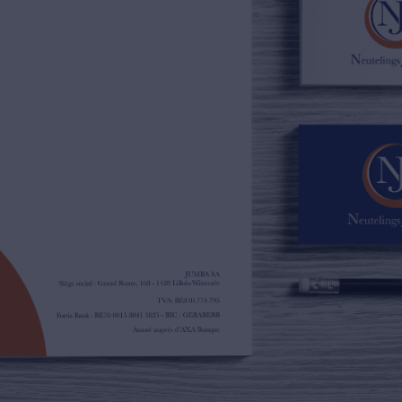
02/385.01.85
jn@njimmo.be
NL
FR
EN