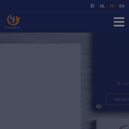
NL
FR
EN
ACCUEIL
À ACHETER
À LOUER
NOS SERVICES
QUI SOMMES-NOUS
RÉFÉRENCES
CONTACT
ESTIMATION GRATUITE