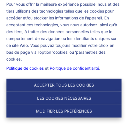
Pour vous offrir la meilleure expérience possible, nous et des
Maison 4 chambres avec
tiers utilisons des technologies telles que les cookies pour
superbe jardin
accéder et/ou stocker les informations de l'appareil. En
acceptant ces technologies, vous nous autorisez, ainsi qu'à
des tiers, à traiter des données personnelles telles que le
Accueil
À acheter
Maison 4 chambres
comportement de navigation ou les identifiants uniques sur
ce site Web. Vous pouvez toujours modifier votre choix en
avec superbe jardin
bas de page via l'option 'cookies' ou 'paramètres des
cookies'.
Politique de cookies
et
Politique de confidentialité
.
€ 249.000
7170 Manage
Ref:
6558
ACCEPTER TOUS LES COOKIES
LES COOKIES NÉCESSAIRES
NOUVEAU
MODIFIER LES PRÉFÉRENCES