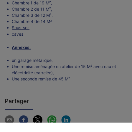
Chambre.1 de 19 M²,
Chambre.2 de 11 M²,
Chambre.3 de 12 M²,
Chambre.4 de 14 M²
Sous-sol:
caves
Annexes:
un garage métalique,
Une remise aménagée en atelier de 15 M² avec eau et
éléectricité (carrelée),
Une seconde remise de 45 M²
Partager