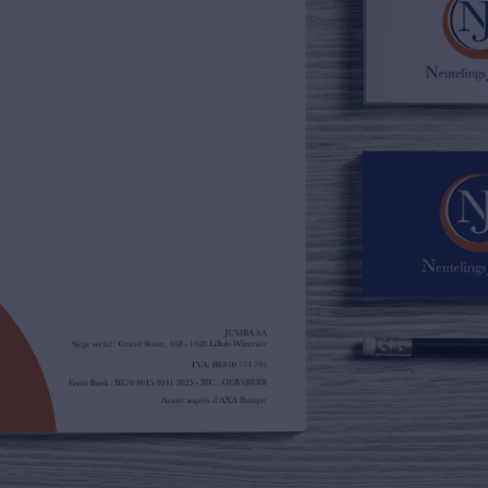
02/385.01.85
jn@njimmo.be
NL
FR
EN