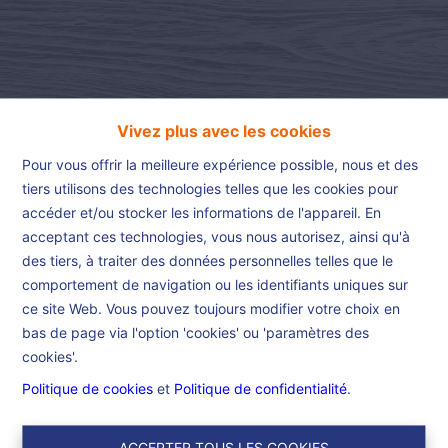
Vivez plus avec les cookies
Pour vous offrir la meilleure expérience possible, nous et des
tiers utilisons des technologies telles que les cookies pour
accéder et/ou stocker les informations de l'appareil. En
acceptant ces technologies, vous nous autorisez, ainsi qu'à
Accueil
des tiers, à traiter des données personnelles telles que le
comportement de navigation ou les identifiants uniques sur
ce site Web. Vous pouvez toujours modifier votre choix en
Accueil
bas de page via l'option 'cookies' ou 'paramètres des
cookies'.
Dans le but d’être un maximum efficient et de vous offrir le
Politique de cookies
et
Politique de confidentialité
.
meilleur service possible, nous nous investissons de Bruxelles à
Lille dans des propriétés choisies avec le plus grand soin.