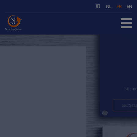
NL
FR
EN
ACCUEIL
À ACHETER
À LOUER
NOS SERVICES
QUI SOMMES-NOUS
RÉFÉRENCES
CONTACT
ESTIMATION GRATUITE