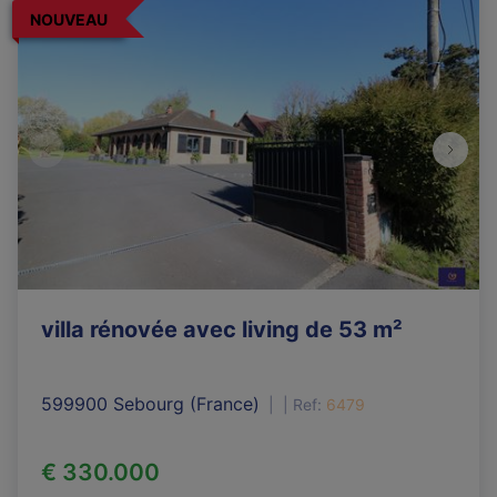
NOUVEAU
villa rénovée avec living de 53 m²
599900 Sebourg (France)
|
Ref
: 
6479
€ 330.000