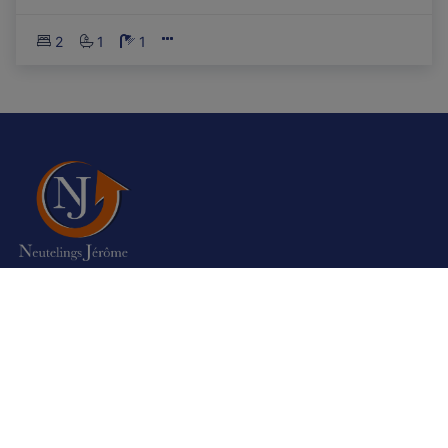
2
1
1
Autorité de surveillance:
Institut professionnel des agents immobiliers,
Luxemburgstraat 16B 1000 Bruxelles. Sous réserve de
les
devoirs de l\'agent immobilier
Nos agences sont assurées auprès de Axa Belgium en
responsabilité civile professionnelle et cautionnement –