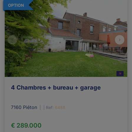
OPTION
4 Chambres + bureau + garage
7160 Piéton
|
Ref
: 
6486
€ 289.000