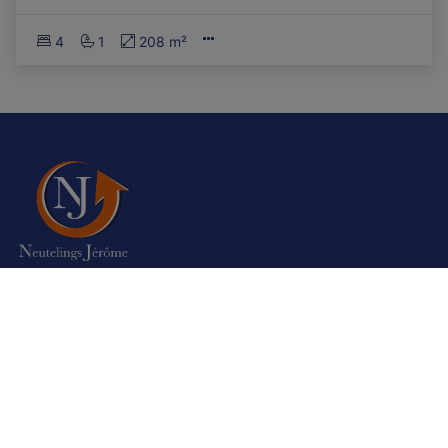
4
1
208 m²
Autorité de surveillance:
Institut professionnel des agents immobiliers,
Luxemburgstraat 16B 1000 Bruxelles. Sous réserve de
les
devoirs de l\'agent immobilier
Nos agences sont assurées auprès de Axa Belgium en
responsabilité civile professionnelle et cautionnement –