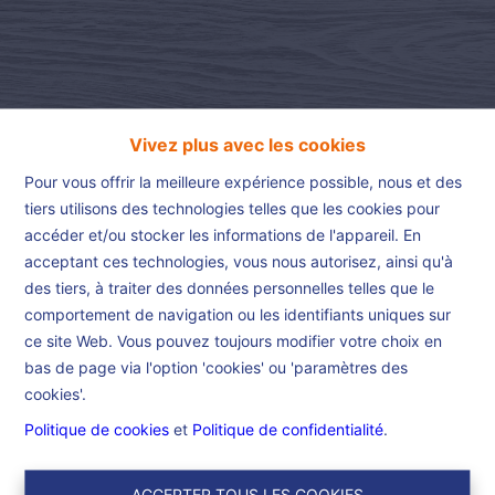
Vivez plus avec les cookies
Pour vous offrir la meilleure expérience possible, nous et des
tiers utilisons des technologies telles que les cookies pour
accéder et/ou stocker les informations de l'appareil. En
acceptant ces technologies, vous nous autorisez, ainsi qu'à
Accueil
des tiers, à traiter des données personnelles telles que le
comportement de navigation ou les identifiants uniques sur
ce site Web. Vous pouvez toujours modifier votre choix en
Accueil
bas de page via l'option 'cookies' ou 'paramètres des
cookies'.
Dans le but d’être un maximum efficient et de vous offrir le
Politique de cookies
et
Politique de confidentialité
.
meilleur service possible, nous nous investissons de Bruxelles à
Lille dans des propriétés choisies avec le plus grand soin.