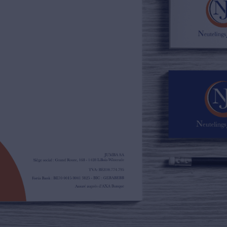
02/385.01.85
jn@njimmo.be
NL
FR
EN