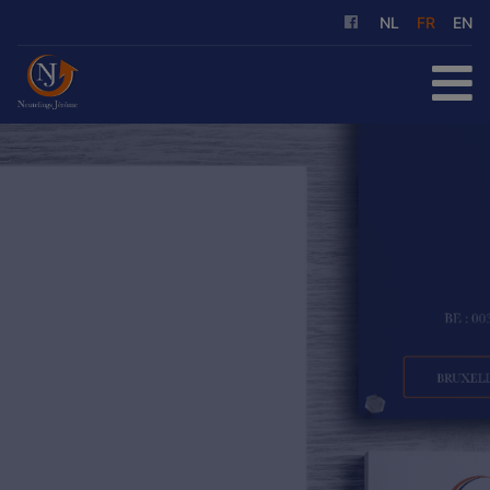
NL
FR
EN
ACCUEIL
À ACHETER
À LOUER
NOS SERVICES
QUI SOMMES-NOUS
RÉFÉRENCES
CONTACT
ESTIMATION GRATUITE