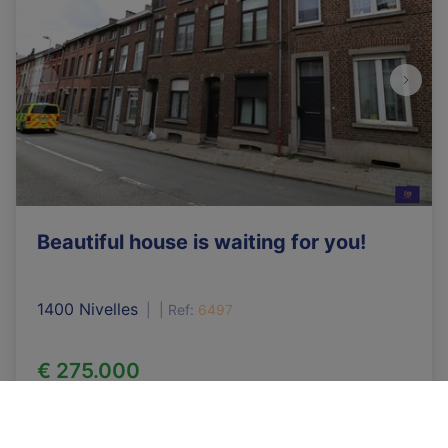
Beautiful house is waiting for you!
1400 Nivelles
|
Ref
: 
6497
€ 275.000
3
1
140 m²