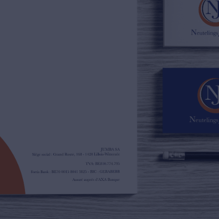
02/385.01.85
jn@njimmo.be
NL
FR
EN