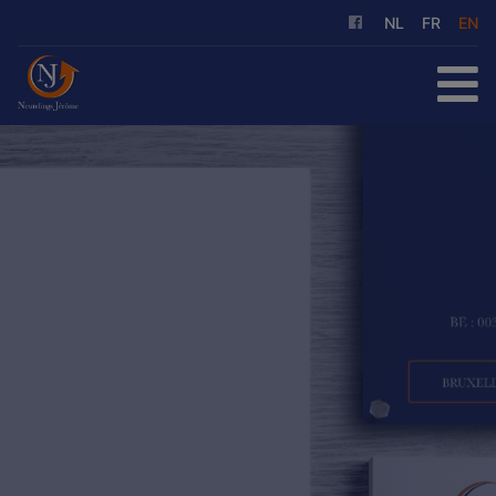
NL
FR
EN
HOME
FOR SALE
FOR RENT
OUR SERVICES
ABOUT US
REFERENCES
CONTACT
FREE EVALUATION