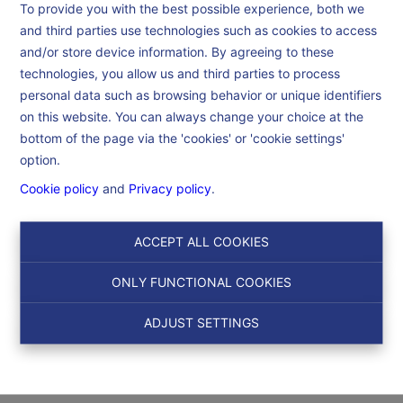
To provide you with the best possible experience, both we
and third parties use technologies such as cookies to access
and/or store device information. By agreeing to these
Home
technologies, you allow us and third parties to process
personal data such as browsing behavior or unique identifiers
on this website. You can always change your choice at the
Home
bottom of the page via the 'cookies' or 'cookie settings'
option.
Cookie policy
and
Privacy policy
.
Dans le but d’être un maximum efficient et de vous offrir le
meilleur service possible, nous nous investissons de Bruxelles à
Lille dans des propriétés choisies avec le plus grand soin.
ACCEPT ALL COOKIES
Désireux d’offrir un service personnalisé et complet, nous avons
ONLY FUNCTIONAL COOKIES
choisi de ne travailler que quelques propriétés de qualité et ce en
quasi flux tendu.
ADJUST SETTINGS
Nous vendons en moyenne de 90 à 93 pc des biens rentrés en
portefeuille, souvent sur de très courts délais, et dans la quasi
majorité des cas au prix de vente convenu.