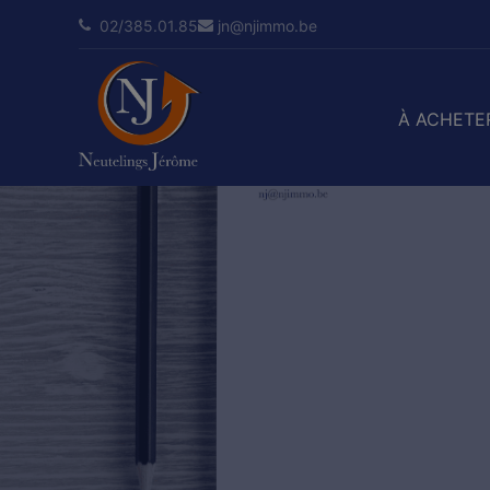
02/385.01.85
jn@njimmo.be
À ACHETE