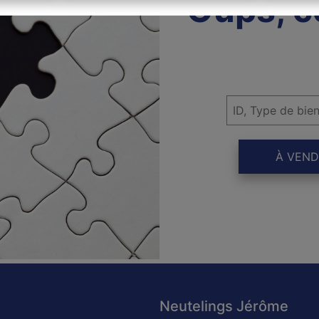
Oups, c
À VEND
Neutelings Jérôme