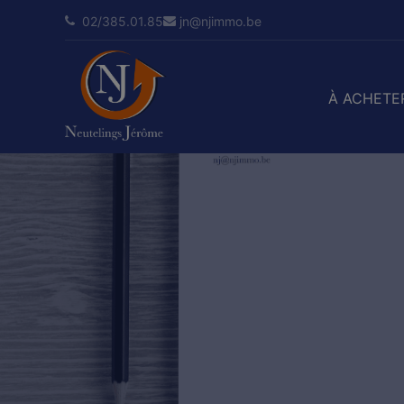
02/385.01.85
jn@njimmo.be
À ACHETE