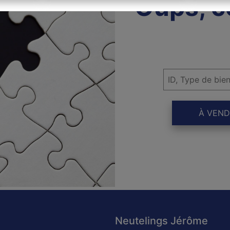
Oups, c
À VEND
Neutelings Jérôme