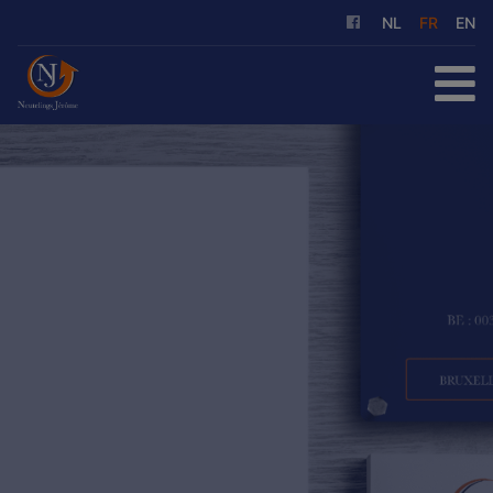
NL
FR
EN
ACCUEIL
À ACHETER
À LOUER
NOS SERVICES
QUI SOMMES-NOUS
RÉFÉRENCES
CONTACT
ESTIMATION GRATUITE