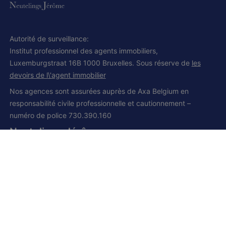
Autorité de surveillance:
Institut professionnel des agents immobiliers,
Luxemburgstraat 16B 1000 Bruxelles. Sous réserve de
les
devoirs de l\'agent immobilier
Nos agences sont assurées auprès de Axa Belgium en
responsabilité civile professionnelle et cautionnement –
numéro de police 730.390.160
Neutelings Jérôme
IPI et CCI 502.008
Siège social:
Grand route, 168
1428 Lillois-Witterzée
+32 (0) 2 385 01 85
+32 (0) 472 277 395