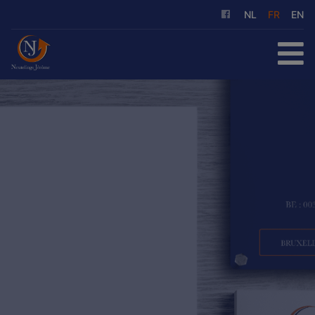
NL
FR
EN
ACCUEIL
À ACHETER
À LOUER
NOS SERVICES
QUI SOMMES-NOUS
RÉFÉRENCES
CONTACT
ESTIMATION GRATUITE