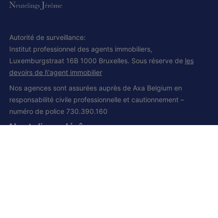
Autorité de surveillance:
Institut professionnel des agents immobiliers,
Luxemburgstraat 16B 1000 Bruxelles. Sous réserve de
les
devoirs de l\'agent immobilier
Nos agences sont assurées auprès de Axa Belgium en
responsabilité civile professionnelle et cautionnement –
numéro de police 730.390.160
Neutelings Jérôme
IPI et CCI 502.008
Siège social:
Grand route, 168
1428 Lillois-Witterzée
+32 (0) 2 385 01 85
+32 (0) 472 277 395