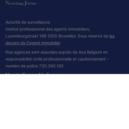
Autorité de surveillance:
Institut professionnel des agents immobiliers,
Luxemburgstraat 16B 1000 Bruxelles. Sous réserve de
les
devoirs de l\'agent immobilier
Nos agences sont assurées auprès de Axa Belgium en
responsabilité civile professionnelle et cautionnement –
numéro de police 730.390.160
Neutelings Jérôme
IPI et CCI 502.008
Siège social:
Grand route, 168
1428 Lillois-Witterzée
+32 (0) 2 385 01 85
+32 (0) 472 277 395