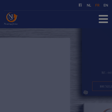
NL
FR
EN
ACCUEIL
À ACHETER
À LOUER
NOS SERVICES
QUI SOMMES-NOUS
RÉFÉRENCES
CONTACT
ESTIMATION GRATUITE