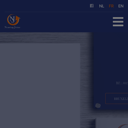
NL
FR
EN
ACCUEIL
À ACHETER
À LOUER
NOS SERVICES
QUI SOMMES-NOUS
RÉFÉRENCES
CONTACT
ESTIMATION GRATUITE