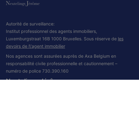
Autorité de surveillance:
Institut professionnel des agents immobiliers,
Luxemburgstraat 16B 1000 Bruxelles. Sous réserve de
les
devoirs de l\'agent immobilier
Nos agences sont assurées auprès de Axa Belgium en
responsabilité civile professionnelle et cautionnement –
numéro de police 730.390.160
Neutelings Jérôme
IPI et CCI 502.008
Siège social:
Grand route, 168
1428 Lillois-Witterzée
+32 (0) 2 385 01 85
+32 (0) 472 277 395