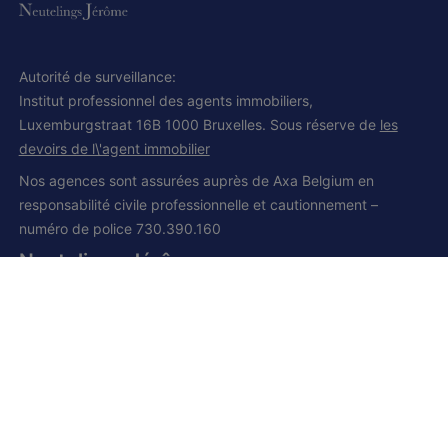
Autorité de surveillance:
Institut professionnel des agents immobiliers,
Luxemburgstraat 16B 1000 Bruxelles. Sous réserve de
les
devoirs de l\'agent immobilier
Nos agences sont assurées auprès de Axa Belgium en
responsabilité civile professionnelle et cautionnement –
numéro de police 730.390.160
Neutelings Jérôme
IPI et CCI 502.008
Siège social:
Grand route, 168
1428 Lillois-Witterzée
+32 (0) 2 385 01 85
+32 (0) 472 277 395