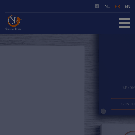
NL
FR
EN
ACCUEIL
À ACHETER
À LOUER
NOS SERVICES
QUI SOMMES-NOUS
RÉFÉRENCES
CONTACT
ESTIMATION GRATUITE