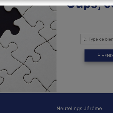
Oups, c
À VEND
Neutelings Jérôme