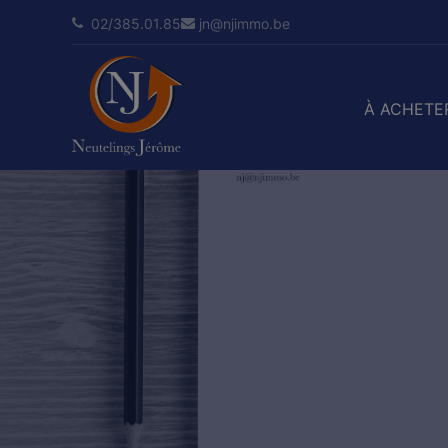
02/385.01.85
jn@njimmo.be
À ACHETE