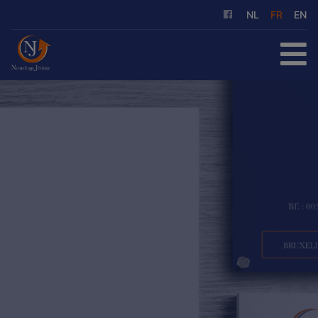
NL
FR
EN
ACCUEIL
À ACHETER
À LOUER
NOS SERVICES
QUI SOMMES-NOUS
RÉFÉRENCES
CONTACT
ESTIMATION GRATUITE