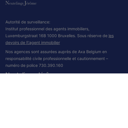
Autorité de surveillance:
Institut professionnel des agents immobiliers,
Luxemburgstraat 16B 1000 Bruxelles. Sous réserve de
les
devoirs de l\'agent immobilier
Nos agences sont assurées auprès de Axa Belgium en
responsabilité civile professionnelle et cautionnement –
numéro de police 730.390.160
Neutelings Jérôme
IPI et CCI 502.008
Siège social:
Grand route, 168
1428 Lillois-Witterzée
+32 (0) 2 385 01 85
+32 (0) 472 277 395