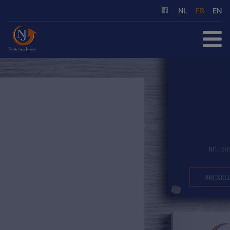
NL
FR
EN
ACCUEIL
À ACHETER
À LOUER
NOS SERVICES
QUI SOMMES-NOUS
RÉFÉRENCES
CONTACT
ESTIMATION GRATUITE