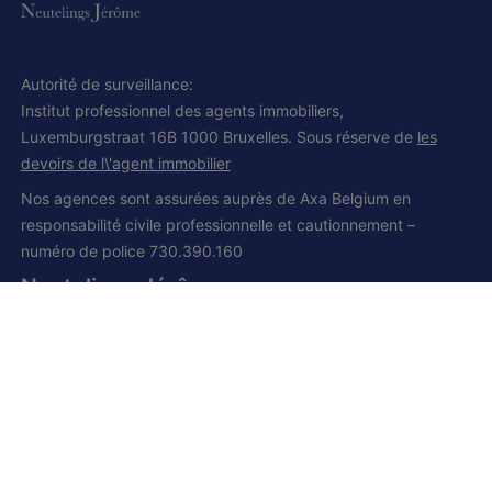
Autorité de surveillance:
Institut professionnel des agents immobiliers,
Luxemburgstraat 16B 1000 Bruxelles. Sous réserve de
les
devoirs de l\'agent immobilier
Nos agences sont assurées auprès de Axa Belgium en
responsabilité civile professionnelle et cautionnement –
numéro de police 730.390.160
Neutelings Jérôme
IPI et CCI 502.008
Siège social:
Grand route, 168
1428 Lillois-Witterzée
+32 (0) 2 385 01 85
+32 (0) 472 277 395